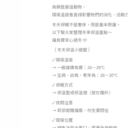
鳥類是變溫動物，
環境溫度會直接影響牠們的消化、活動
冬天保暖不是奢侈，而是基本照護。
以下幫大家整理冬季保溫重點～
讓鳥寶安心過冬 🩵
［ 冬天保溫小提醒 ］
✓ 環境溫度
→ 一般健康鳥寶｜26－28°C
→ 生病、幼鳥、老年鳥｜28－30°C
✓ 保暖方式
→ 保溫墊或保溫燈（放在籠外）
✓ 夜間注意
→ 局部遮籠擋風，勿全罩悶住
✓ 環境位置
→ 避免冷氣出風口、窗邊及地板旁