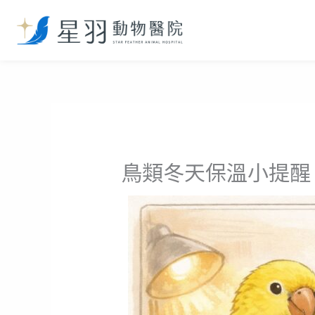
跳
至
主
要
內
容
鳥類冬天保溫小提醒