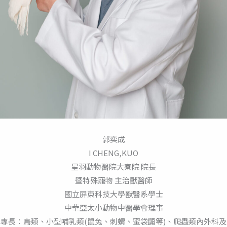
郭奕成
I CHENG,KUO
星羽動物醫院大寮院 院長
暨特殊寵物 主治獸醫師
國立屏東科技大學獸醫系學士
中華亞太小動物中醫學會理事
專長：鳥類、小型哺乳類(鼠兔、刺蝟、蜜袋鼯等)、爬蟲類內外科及