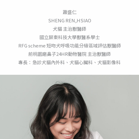
蕭盛仁
SHENG REN,HSIAO
犬貓 主治獸醫師
國立屏東科技大學獸醫系學士
RFG scheme 短吻犬呼吸功能分級區域評估獸醫師
前桃園磨鼻子24HR動物醫院 主治獸醫師
專長：急診犬貓內外科、犬貓心臟科、犬貓影像科