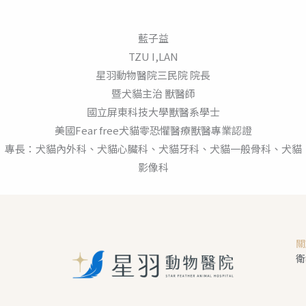
藍子益
TZU I,LAN
星羽動物醫院三民院 院長
暨犬貓主治 獸醫師
國立屏東科技大學獸醫系學士
美國Fear free犬貓零恐懼醫療獸醫專業認證
專長：犬貓內外科、犬貓心臟科、犬貓牙科、犬貓一般骨科、犬貓
影像科
關
衛