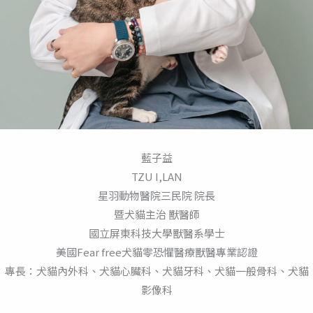
藍子益
TZU I,LAN
星羽動物醫院三民院 院長
暨犬貓主治 獸醫師
國立屏東科技大學獸醫系學士
美國Fear free犬貓零恐懼醫療獸醫專業認證
專長：犬貓內外科、犬貓心臟科、犬貓牙科、犬貓一般骨科、犬貓
影像科