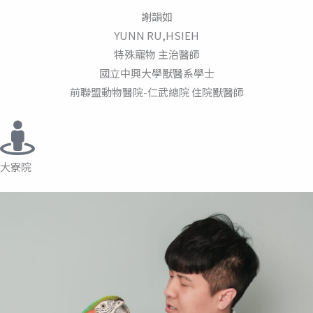
謝韻如
YUNN RU,HSIEH
特殊寵物 主治醫師
國立中興大學獸醫系學士
前聯盟動物醫院-仁武總院 住院獸醫師
大寮院