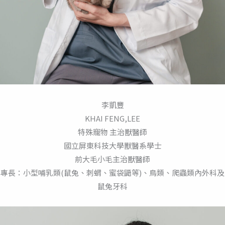
李凱豐
KHAI FENG,LEE
特殊寵物 主治獸醫師
國立屏東科技大學獸醫系學士
前大毛小毛主治獸醫師
專長：小型哺乳類(鼠兔、刺蝟、蜜袋鼯等)、鳥類、爬蟲類內外科及
鼠兔牙科