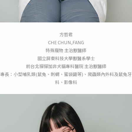
方哲君
CHE CHUN,FANG
特殊寵物 主治獸醫師
國立屏東科技大學獸醫系學士
前台北獴獴加非犬貓專科醫院 主治獸醫師
專長：小型哺乳類(鼠兔、刺蝟、蜜袋鼯等)、爬蟲類內外科及鼠兔牙
科、影像科