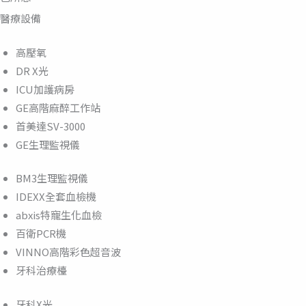
醫療設備
高壓氧
DR X光
ICU加護病房
GE高階麻醉工作站
首美達SV-3000
GE生理監視儀
BM3生理監視儀
IDEXX全套血檢機
abxis特寵生化血檢
百衛PCR機
VINNO高階彩色超音波
牙科治療檯
牙科X光