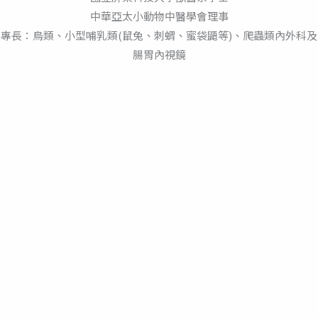
中華亞太小動物中醫學會理事
專長：鳥類、小型哺乳類(鼠兔、刺蝟、蜜袋鼯等)、爬蟲類內外科及
腸胃內視鏡