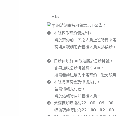
—————————————————
［三民］
煩請飼主特別留意以下公告：
❶⠀本院採取預約優先制，
⠀ ⠀ 請於預約前一天之人員上班時間來
⠀ ⠀ 現場掛號請配合櫃檯人員安排候診
⠀ ⠀
❷⠀日診休診前𝟯𝟬分鐘屬於急診掛號，
⠀ ⠀ 會再加收急診掛號費 $𝟱𝟬𝟬，
⠀ ⠀ 如需看診建議先來電預約，避免現
❷⠀本院提供現金及轉帳支付，
⠀ ⠀ 若需轉帳支付者，
⠀ ⠀ 請於結帳時告知櫃檯人員。
❸⠀犬貓夜診時段為𝟮𝟮：𝟬𝟬－𝟬𝟵：𝟯𝟬
⠀ ⠀ 特寵夜診時段為𝟮𝟮：𝟬𝟬－𝟬𝟮：𝟬𝟬