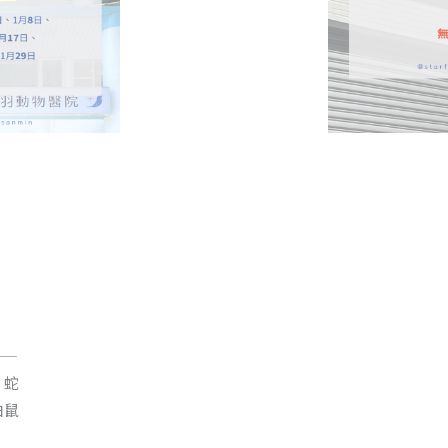
——
、蛇
白鼠