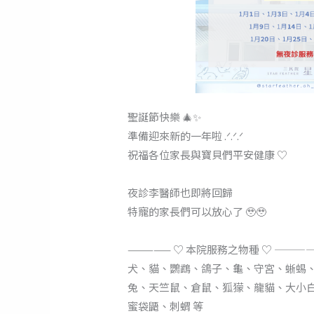
聖誕節快樂 🎄✨
準備迎來新的一年啦 .ᐟ.ᐟ.ᐟ
祝福各位家長與寶貝們平安健康 ♡
夜診李醫師也即將回歸
特寵的家長們可以放心了 🥹🥹
————— ♡ 本院服務之物種 ♡ ———
犬、貓、鸚鵡、鴿子、龜、守宮、蜥蜴
兔、天竺鼠、倉鼠、狐獴、龍貓、大小
蜜袋鼯、刺蝟 等