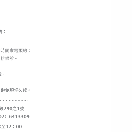
告：
班時間來電預約；
安排候診。
號，
，
，避免現場久候。
⋯⋯⋯⋯⋯⋯⋯
𝟵𝟬之𝟭號
）𝟲𝟰𝟭𝟯𝟯𝟬𝟵
𝟳：𝟬𝟬