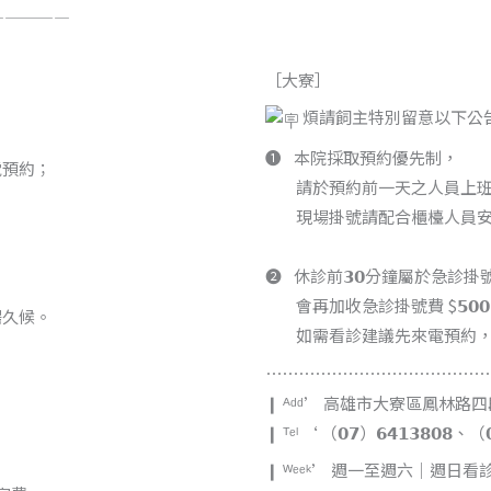
—————
［大寮］
煩請飼主特別留意以下公
❶⠀本院採取預約優先制，
電預約；
⠀ ⠀ 請於預約前一天之人員上
。
⠀ ⠀ 現場掛號請配合櫃檯人員
⠀ ⠀
❷⠀休診前𝟯𝟬分鐘屬於急診掛
⠀ ⠀ 會再加收急診掛號費 $𝟱𝟬
場久候。
⠀ ⠀ 如需看診建議先來電預約
⋯⋯⋯⋯⋯⋯⋯⋯⋯⋯⋯⋯⋯
❙ ᴬᵈᵈ’ 高雄市大寮區鳳林路四段𝟳
❙ ᵀᵉˡ ‘ （𝟬𝟳）𝟲𝟰𝟭𝟯𝟴𝟬𝟴、（𝟬
❙ ᵂᵉᵉᵏ’ 週一至週六｜週日看診至