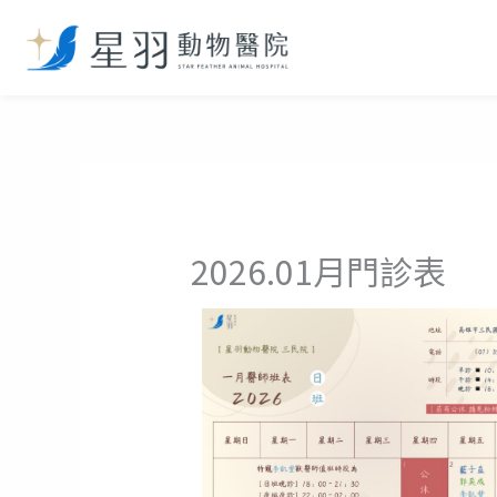
跳
至
主
要
內
容
2026.01月門診表